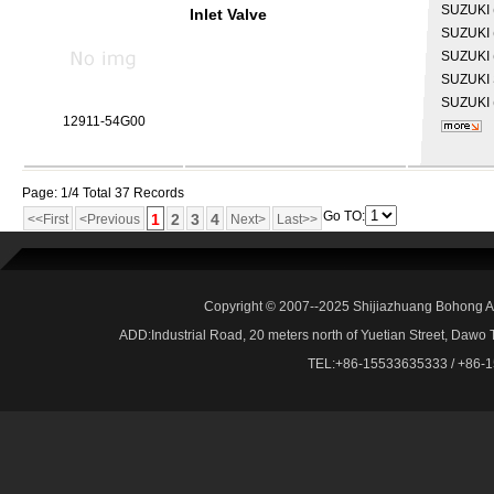
SUZUKI
Inlet Valve
SUZUKI
SUZUKI
SUZUKI
SUZUKI
12911-54G00
Page: 1/4 Total 37 Records
Go TO:
1
2
3
4
<<First
<Previous
Next>
Last>>
Copyright © 2007--2025 Shijiazhuang Bohong Au
ADD:Industrial Road, 20 meters north of Yuetian Street, Dawo
TEL:+86-15533635333 / +86-