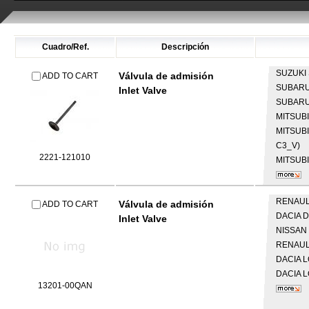
Cuadro/Ref.
Descripción
SUZUKI
Válvula de admisión
ADD TO CART
SUBAR
Inlet Valve
SUBAR
MITSUB
MITSUB
C3_V)
2221-121010
MITSUB
RENAU
Válvula de admisión
ADD TO CART
DACIA
D
Inlet Valve
NISSAN
RENAU
DACIA
L
DACIA
L
13201-00QAN