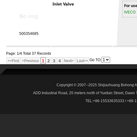
Inlet Valve
For use
IVECO
500354685
Page: 1/4 Total 37 Records
Go TO:
1
2
3
4
<<First
<Previous
Next>
Last>>
Copyright © 2007--2025 Shijiazhuang Bohong Au
ADD:Industrial Road, 20 meters north of Yuetian Street, Dawo
TEL:+86-15533635333 / +86-