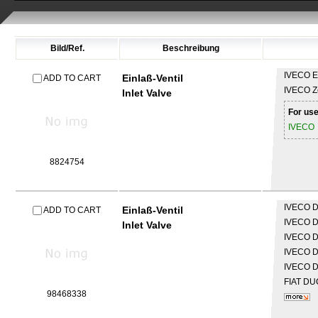
Bild/Ref.
Beschreibung
IVECO
E
Einlaß-Ventil
ADD TO CART
IVECO
Z
Inlet Valve
For use
IVECO
8824754
IVECO
D
Einlaß-Ventil
ADD TO CART
IVECO
D
Inlet Valve
IVECO
D
IVECO
D
IVECO
D
FIAT
DUC
98468338