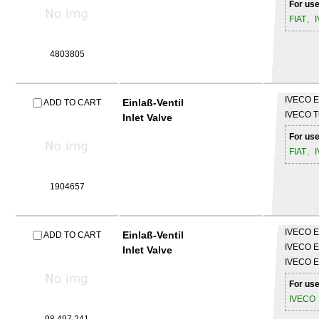
For use
FIAT、
4803805
IVECO
E
Einlaß-Ventil
ADD TO CART
IVECO
T
Inlet Valve
For use
FIAT、
1904657
IVECO
E
Einlaß-Ventil
ADD TO CART
IVECO
E
Inlet Valve
IVECO
E
For use
IVECO