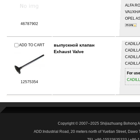
ALFA R
VAUXH
OPEL
AS
46787902
CADILL
выпускной клапан
ADD TO CART
CADILL
Exhaust Valve
CADILL
CADILL
For use
CADIL
12575354
Copyright © 2007--2025 Shijiazhuang Bohong Au
ADD:Industrial Road, 20 meters north of Yuetian Street, Dawo
TEL:+86-15533635333 / +86-