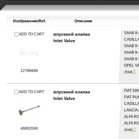
Изображение/Ref.
Описание
SAAB
9-
впускной клапан
ADD TO CART
CADILL
Inlet Valve
SAAB
9-
SAAB
9-
SAAB
9-
OPEL
VE
12786696
FIAT
500
впускной клапан
ADD TO CART
FIAT
PUN
Inlet Valve
CADILL
LANCIA
ALFA R
ALFA R
46802049