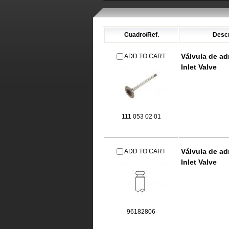
Cuadro/Ref.
Descr
Válvula de a
ADD TO CART
Inlet Valve
111 053 02 01
Válvula de a
ADD TO CART
Inlet Valve
96182806