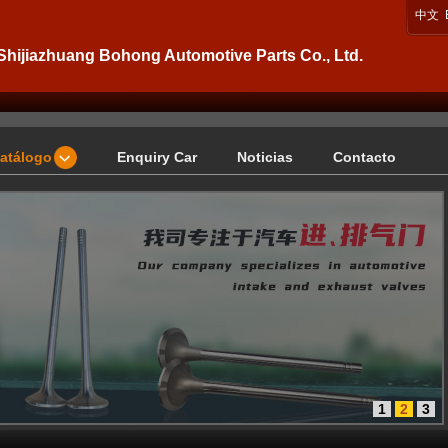
中文
Shijiazhuang Bohong Automotive Parts Co., Ltd.
atálogo
Enquiry Car
Noticias
Contacto
1
2
3