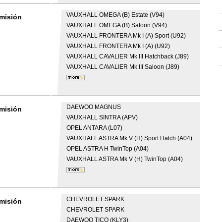
VAUXHALL
OMEGA (B) Estate (V94)
dmisión
VAUXHALL
OMEGA (B) Saloon (V94)
VAUXHALL
FRONTERA Mk I (A) Sport (U92)
VAUXHALL
FRONTERA Mk I (A) (U92)
VAUXHALL
CAVALIER Mk III Hatchback (J89)
VAUXHALL
CAVALIER Mk III Saloon (J89)
DAEWOO
MAGNUS
dmisión
VAUXHALL
SINTRA (APV)
OPEL
ANTARA (L07)
VAUXHALL
ASTRA Mk V (H) Sport Hatch (A04)
OPEL
ASTRA H TwinTop (A04)
VAUXHALL
ASTRA Mk V (H) TwinTop (A04)
CHEVROLET
SPARK
dmisión
CHEVROLET
SPARK
DAEWOO
TICO (KLY3)