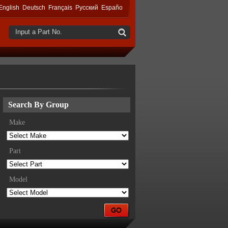
English
Deutsch
Français
Русский
Españo
Input a Part No.
Search By Group
Make
Part
Model