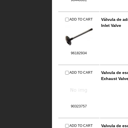
96440081
Válvula de a
ADD TO CART
Inlet Valve
96182934
Valvula de e
ADD TO CART
Exhaust Valv
90323757
Valvula de e
ADD TO CART