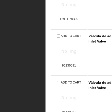
12911-78B00
Válvula de a
ADD TO CART
Inlet Valve
96230591
Válvula de a
ADD TO CART
Inlet Valve