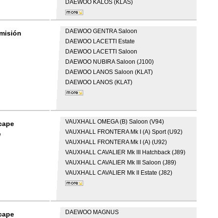
DAEWOO
KALOS (KLAS)
DAEWOO
GENTRA Saloon
dmisión
DAEWOO
LACETTI Estate
DAEWOO
LACETTI Saloon
DAEWOO
NUBIRA Saloon (J100)
DAEWOO
LANOS Saloon (KLAT)
DAEWOO
LANOS (KLAT)
VAUXHALL
OMEGA (B) Saloon (V94)
scape
VAUXHALL
FRONTERA Mk I (A) Sport (U92)
e
VAUXHALL
FRONTERA Mk I (A) (U92)
VAUXHALL
CAVALIER Mk III Hatchback (J89)
VAUXHALL
CAVALIER Mk III Saloon (J89)
VAUXHALL
CAVALIER Mk II Estate (J82)
DAEWOO
MAGNUS
scape