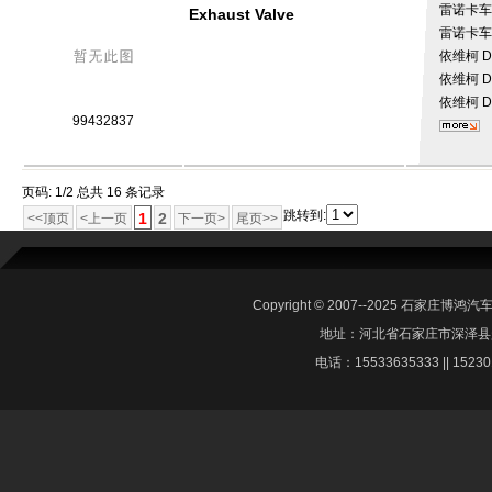
雷诺卡
Exhaust Valve
雷诺卡
依维柯
D
依维柯
D
依维柯
D
99432837
页码: 1/2 总共 16 条记录
跳转到:
1
2
<<顶页
<上一页
下一页>
尾页>>
Copyright © 2007--2025 石家庄博鸿汽车
地址：河北省石家庄市深泽县
电话：15533635333 || 1523