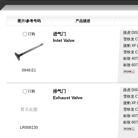
图片/参考号码
产品描述
路虎
DIS
进气门
订购
雪铁龙
C
Inlet Valve
捷豹
XF 
雪铁龙
C
标致
407
标致
607
0948.E1
路虎
DIS
排气门
订购
雪铁龙
C
Exhaust Valve
捷豹
XF 
雪铁龙
C
标致
407
标致
607
LR008130